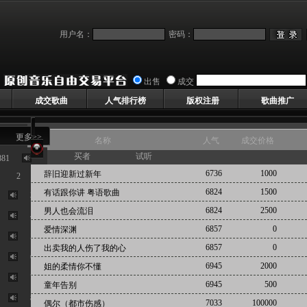
用户名：
密码：
出售
成交
成交歌曲
人气排行榜
版权注册
歌曲推广
更多>>
名称
人气
成交价格
买者
试听
881
首页 > 已售歌曲
按人气排序
6736
1000
辞旧迎新过新年
2
6824
1500
有话跟你讲 粤语歌曲
3
6824
2500
男人也会流泪
4
6857
0
爱情深渊
5
6857
0
出卖我的人伤了我的心
6
6945
2000
姐的柔情你不懂
7
6945
500
童年告别
8
7033
100000
偶尔（都市伤感）