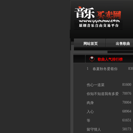
网站首页
出售歌曲
歌曲人气排行榜
1
83
春夏秋冬爱着你
81600
伤心一道菜
70976
你知不知道我有多爱
70004
肉身
68964
入心
61651
等
58173
留守情人