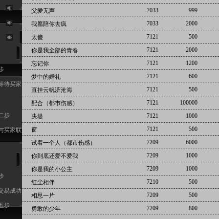
9
7033
999
父爱无声
10
7033
2000
我愿陪你去疯
7121
500
太傻
7121
2000
你是我全部的青春
7121
1200
忘记你
步
7121
600
梦中的婚礼
等待买家
7121
500
直挂云帆济沧海
7121
100000
配合（都市伤感）
二步
7121
1000
决堤
7121
500
窗
与买家联系
7209
6000
试着一个人（都市伤感）
7209
1000
你到底还爱不爱我
7209
1000
你是我的小公主
步
7210
500
红尘相伴
交易成功
7209
500
相思一片
五步
7209
800
勇敢的少年