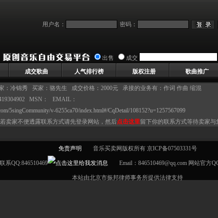
用户名：
密码：
出售
成交
成交歌曲
人气排行榜
版权注册
歌曲推广
家：
冷锦秀
买家：骆先生 成交价格：2000元 承接的业务有：作词 作曲 缩混
19304902 MSN： EMAIL：
u.com/5singCommunity/v-6255ca70/index.html#/CqDetail/108152?u=1257567099
若卖家不便透露联系方式请先登录网站，然后
点击这里
留下你的联系方式等待卖家与
免责声明
音乐买卖网版权所有 京ICP备07503331号
联系QQ:846510469
Email：846510469@qq.com 网站官方Q
本站由北京市振邦律师事务所提供法律支持