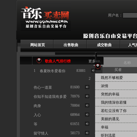
用户名：
网站首页
出售歌曲
成交歌曲
人气
歌曲人气排行榜
更多>>
名称
买者
1
83881
春夏秋冬爱着你
首页 > 已售歌曲
按人气
既然不够相爱
2
浓情
81600
3
伤心一道菜
突然的幸福
70976
4
你知不知道我有多爱
我的情深你若懂
70004
5
肉身
若红尘没有了你
68964
6
入心
美丽的遇见
61651
7
等
幸福
58173
8
留守情人
听到流星