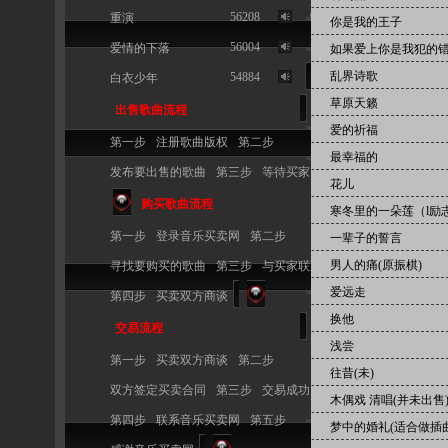
56208
9
重演
你是我的王子
56004
10
爱情的下落
如果爱上你是我犯的
乱界诗歌
54884
白衣少年
草原天籁
出售歌曲流程
爱的祈福
第一步
注册歌曲版权
第二步
最幸福的
发布要出售的歌曲
第三步
等待买家
花儿
购买歌曲流程
寒冬里的一朵莲（l励
第一步
登录音乐买卖网
第二步
一辈子的誓言
男人的痛(原振棋)
寻找要购买的歌曲
第三步
与买家联系
爱远走
第四步
买卖双方商谈
换他
交易流程
浅尝
第一步
买卖双方商谈
第二步
往昔(未)
双方签定买卖合同
第三步
交易成功
木偶戏 清唱(并未出售
第四步
联系音乐买卖网
第五步
梦中的婚礼(适合做插曲