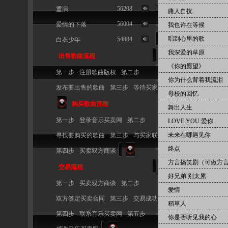
56208
9
重演
庸人自扰
56004
10
爱情的下落
我也许在等候
唱到心里的歌
54884
白衣少年
我深爱的草原
出售歌曲流程
《你的愿望》
第一步
注册歌曲版权
第二步
你为什么背着我流泪
发布要出售的歌曲
第三步
等待买家
母校的回忆
购买歌曲流程
舞出人生
第一步
登录音乐买卖网
第二步
LOVE YOU 爱你
未来在哪遇见你
寻找要购买的歌曲
第三步
与买家联系
终点
第四步
买卖双方商谈
方言搞笑剧（可做方
交易流程
好兄弟 别太累
第一步
买卖双方商谈
第二步
爱情
双方签定买卖合同
第三步
交易成功
稻草人
第四步
联系音乐买卖网
第五步
你是否听见我的心