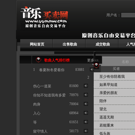
用户名：
网站首页
出售歌曲
成交歌曲
人气
歌曲人气排行榜
更多>>
名称
买者
1
83881
春夏秋冬爱着你
首页 > 已售歌曲
按人气
至少有你陪着我
2
如果早知道
81600
3
伤心一道菜
亲爱的朋友
70976
4
你知不知道我有多爱
陪伴
70004
5
肉身
望北
68964
6
入心
遥遥无期
61651
7
等
若能重来
58173
8
留守情人
低头族