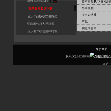
感谢音乐买卖网
你不再爱我(词曲+版
外向孤独
相关合同协议下载
潜意识放逐
音乐作品版权交易协议
不见
词曲著作权人授权书
初恋未告白
音乐著作权使用和约书
免责声明
联系QQ:846510469
本站