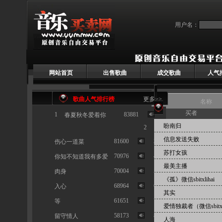
用户名：
网站首页
出售歌曲
成交歌曲
人气
歌曲人气排行榜
更多>>
名称
买者
1
83881
春夏秋冬爱着你
首页 > 已售歌曲
按人气
盼南归
2
信息发送失败
81600
3
伤心一道菜
苏打女孩
70976
4
你知不知道我有多爱
最美主播
70004
5
肉身
《孤》微信sbitxlihai
68964
6
入心
其实
61651
7
等
爱情独裁者（微信sbitxl
58173
8
留守情人
人海