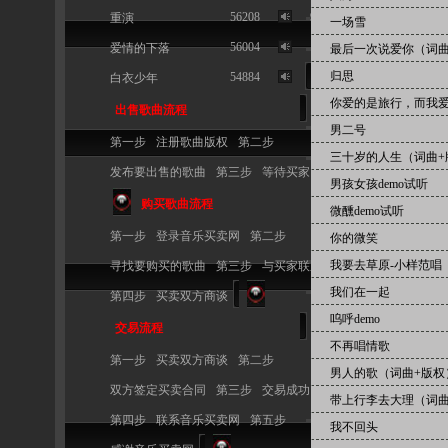
56208
9
重演
一场雪
56004
10
爱情的下落
最后一次说爱你（词曲
归思
54884
白衣少年
你爱的是旅行，而我
出售歌曲流程
男二号
第一步
注册歌曲版权
第二步
三十岁的人生（词曲+
发布要出售的歌曲
第三步
等待买家
男孩女孩demo试听
购买歌曲流程
微醺demo试听
第一步
登录音乐买卖网
第二步
你的微笑
我要去草原-小样范唱
寻找要购买的歌曲
第三步
与买家联系
我们在一起
第四步
买卖双方商谈
呜呼demo
交易流程
不再唱情歌
第一步
买卖双方商谈
第二步
男人的歌（词曲+版权
双方签定买卖合同
第三步
交易成功
带上行李去大理（词曲
第四步
联系音乐买卖网
第五步
我不回头