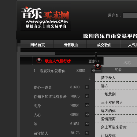
用户名：
网站首页
出售歌曲
成交歌曲
人气
歌曲人气排行榜
更多>>
名称
买者
1
83881
春夏秋冬爱着你
首页 > 已售歌曲
按人气
梦中爱人
2
远方
81600
3
伤心一道菜
一场悲剧
70976
4
你知不知道我有多爱
三十岁的男人
70004
5
肉身
远方的你
68964
6
入心
爱情距离
61651
7
等
穿上军装来看你
58173
8
留守情人
让我爱你