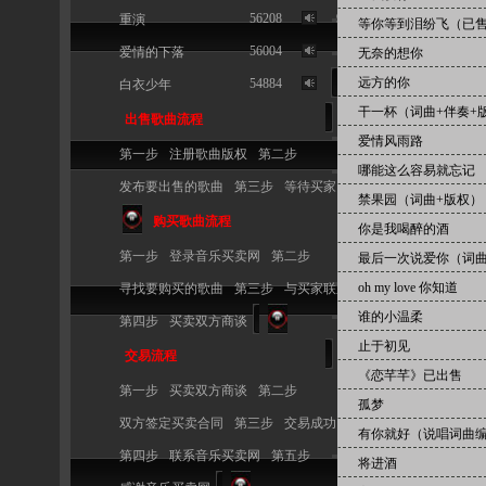
56208
9
重演
等你等到泪纷飞（已
56004
10
爱情的下落
无奈的想你
远方的你
54884
白衣少年
干一杯（词曲+伴奏+
出售歌曲流程
爱情风雨路
第一步
注册歌曲版权
第二步
哪能这么容易就忘记
发布要出售的歌曲
第三步
等待买家
禁果园（词曲+版权）
购买歌曲流程
你是我喝醉的酒
第一步
登录音乐买卖网
第二步
最后一次说爱你（词曲
oh my love 你知道
寻找要购买的歌曲
第三步
与买家联系
谁的小温柔
第四步
买卖双方商谈
止于初见
交易流程
《恋芊芊》已出售
第一步
买卖双方商谈
第二步
孤梦
双方签定买卖合同
第三步
交易成功
有你就好（说唱词曲
第四步
联系音乐买卖网
第五步
将进酒