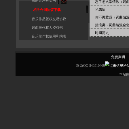
感谢音乐买卖网
忘了怎么唱情歌（词
兄弟情
相关合同协议下载
你不再爱我（词曲编
音乐作品版权交易协议
摇滚类（词曲编混全
词曲著作权人授权书
时间简史
音乐著作权使用和约书
免责声明
联系QQ:846510469
本站