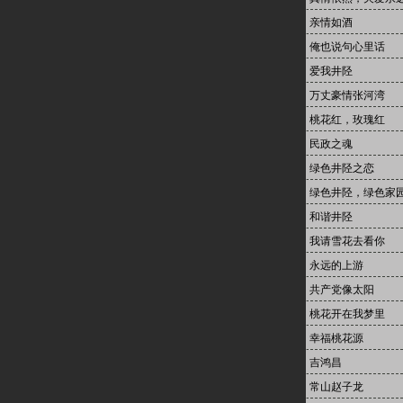
亲情如酒
俺也说句心里话
爱我井陉
万丈豪情张河湾
桃花红，玫瑰红
民政之魂
绿色井陉之恋
绿色井陉，绿色家
和谐井陉
我请雪花去看你
永远的上游
共产党像太阳
桃花开在我梦里
幸福桃花源
吉鸿昌
常山赵子龙