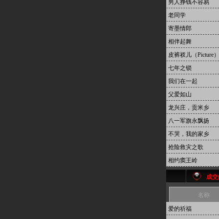
男人挣钱不容易
老同学
寄墨情郎
相伴起舞
皮裤衩儿（Picture
七年之锁
我们在一起
父爱如山
龙兴庄，贡米乡
八一军旗永飘扬
不哭，我的家乡
抢险救灾之歌
相约窦王岭
成交
名称
爱的祈福