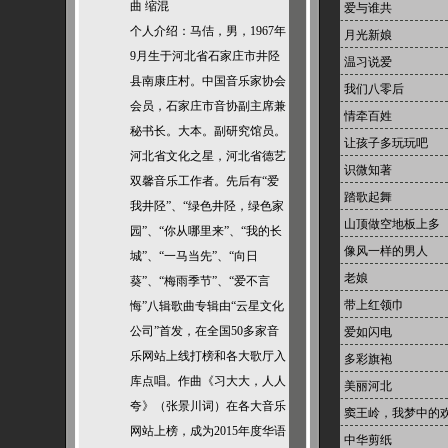
曲 缩混
爱与谁共
个人介绍：马佶，男，1967年
月光新娘
9月生于河北省石家庄市井陉
温习说爱
县南康庄村。中国音乐家协会
我们八零后
会员，石家庄市音协副主席兼
情牵百姓
秘书长。大本。副研究馆员。
让孩子多玩玩吧
河北省文化之星，河北省德艺
识微知著
双馨音乐工作者。先后有“爱
踏歌起舞
我井陉”、“绿色井陉，绿色家
山顶做空地板上多
园”、“你从哪里来”、“我的长
像风一样的男人
城”、“一马当先”、“向日
老娘
葵”、“梅雨季节”、“爱不言
带上红领巾
悔”八辑歌曲专辑由“云星文化
公司”首发，在全国50多家音
爱如闪电
乐网站上线打榜和各大歌厅入
多彩旗袍
库点唱。作曲《习大大，人人
美丽河北
夸》（张景川词）在各大音乐
窦王岭，我梦中的
网站上榜，成为2015年度华语
中华剪纸