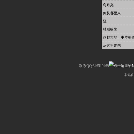
弯月亮
你从哪里来
陉
林则徐赞
燕赵大地，中华摇
从这里走来
联系QQ:846510469
本站