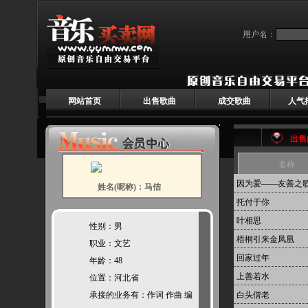
用户名：
网站首页
出售歌曲
成交歌曲
人气
出售
名称
因为爱——友善之
姓名(呢称)：马佶
托付于你
叶相思
性别：男
梧桐引来金凤凰
职业：文艺
回家过年
年龄：48
上善若水
位置：河北省
承接的业务有：作词 作曲 编
白头偕老