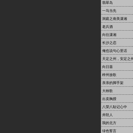
翡翠岛
一马当先
洞庭之南美潇湘
老兵酒
向往潇湘
长沙之恋
俺也说句心里话
天定之州，安定之
向日葵
梓州放歌
亲亲的脚手架
大秧歌
出卖胸膛
八荣八耻记心中
井陉人
我的北方
绿色誓言