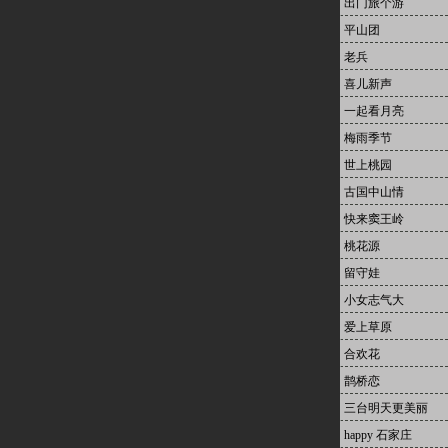
出门旅个游
平山团
老兵
喜儿新声
一起看月亮
梅雨季节
世上桃园
古国中山情
快来窦王岭
桃花源
留守娃
小女志气大
爱上草原
合欢花
鹊桥恋
三台明天更美丽
happy 石家庄