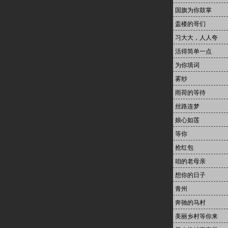
国旗为你鼓掌
盖楼的哥们
习大大，人人夸
活得简单一点
为你填词
雾纱
雨荷的等待
丝路连梦
娘心如莲
等你
抢红包
咱的老母亲
想你的日子
青州
奔驰的马村
美丽乡村等你来