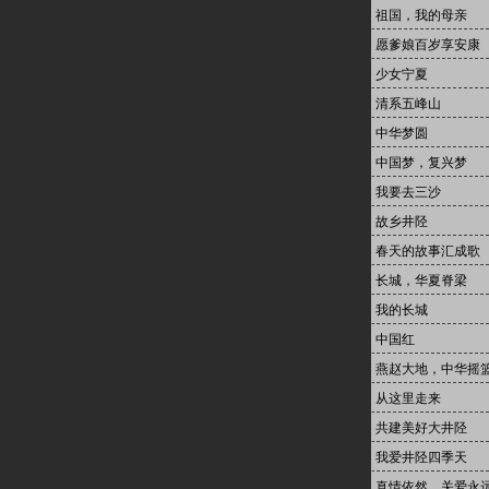
祖国，我的母亲
愿爹娘百岁享安康
少女宁夏
清系五峰山
中华梦圆
中国梦，复兴梦
我要去三沙
故乡井陉
春天的故事汇成歌
长城，华夏脊梁
我的长城
中国红
燕赵大地，中华摇
从这里走来
共建美好大井陉
我爱井陉四季天
真情依然，关爱永