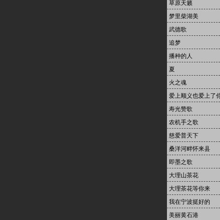
草原天籁
梦里柴湖美
武德歌
追梦
播种的人
夏
火之魂
爱上顺义也爱上了
寿光赞歌
农机手之歌
慈爱普天下
桑洋河畔怀来县
即墨之歌
大理山茶花
大理茶花等你来
我在宁波挺好的
美丽黄石港