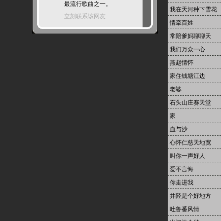
最流行歌曲之一。
我在天河种下雪花
立刻联系该网友
情牵百姓
常陪爹妈聊聊天
我们万众一心
燕赵情怀
家住钱塘江边
老婆
石头山庄赛天堂
家
血与沙
心怀仁慈天地宽
叫你一声好人
爱不言悔
你走进我
井陉是个好地方
吐鲁番风情