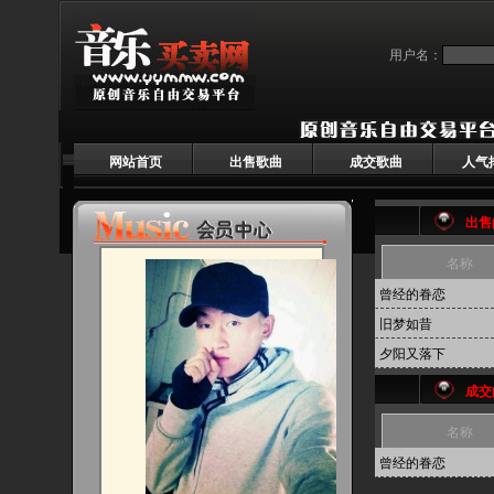
用户名：
网站首页
出售歌曲
成交歌曲
人气
出售
名称
曾经的眷恋
旧梦如昔
夕阳又落下
成交
名称
曾经的眷恋