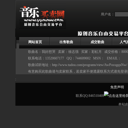
用户名：
网站首页
出售歌曲
成交歌曲
人气
歌曲名：我好想哭 卖家：
徐志强
买家：彩虹月 成交价格：8000
联系电话：13520607177 QQ：744609002 MSN： EMAIL：
歌曲试听地址：
http://www.tudou.com/programs/view/AwPosxgqxNw/
有意购买此歌曲请与卖家联系，若卖家不便透露联系方式请先登录
:
免责声明
联系QQ:846510469
本站