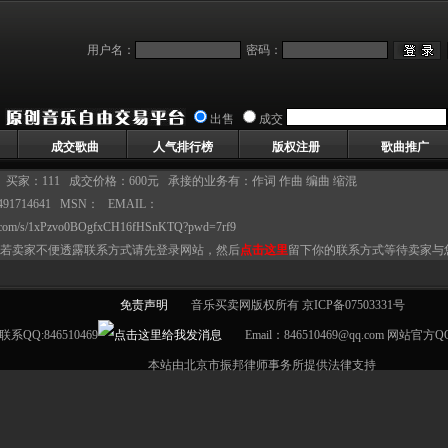
用户名：
密码：
出售
成交
成交歌曲
人气排行榜
版权注册
歌曲推广
买家：111 成交价格：600元 承接的业务有：作词 作曲 编曲 缩混
91714641 MSN： EMAIL：
idu.com/s/1xPzvo0BOgfxCH16fHSnKTQ?pwd=7rf9
若卖家不便透露联系方式请先登录网站，然后
点击这里
留下你的联系方式等待卖家与
免责声明
音乐买卖网版权所有 京ICP备07503331号
联系QQ:846510469
Email：846510469@qq.com 网站官方Q
本站由北京市振邦律师事务所提供法律支持