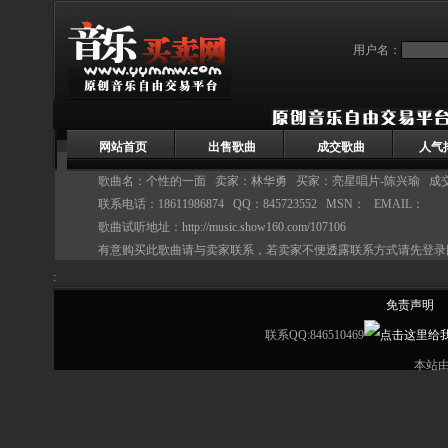
用户名：
网站首页
出售歌曲
成交歌曲
人气
歌曲名：个性的一面 卖家：
林华勇
买家：亮星唱片-陈兴瑜 成交价
联系电话：18611986874 QQ：845723552 MSN： EMAIL：
歌曲试听地址：
http://music.show160.com/107106
有意购买此歌曲请与卖家联系，若卖家不便透露联系方式请先登录
:
免责声明
联系QQ:846510469
本站