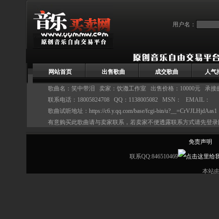
用户名：
网站首页
出售歌曲
成交歌曲
人气
歌曲名：笑中带泪 卖家：
饮瀓工作室
出售价格：10000元 承
联系电话：18005824708 QQ：1138005082 MSN： EMAIL：
歌曲试听地址：
https://c6.y.qq.com/base/fcgi-bin/u?__=CrVJLHjdAas1
有意购买此歌曲请与卖家联系，若卖家不便透露联系方式请先登录
免责声明
联系QQ:846510469
本站