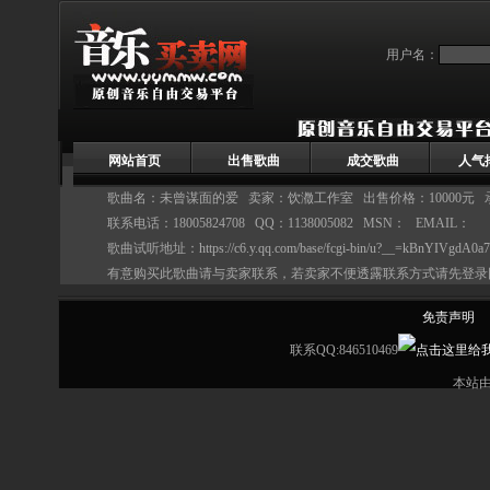
用户名：
网站首页
出售歌曲
成交歌曲
人气
歌曲名：未曾谋面的爱 卖家：
饮瀓工作室
出售价格：10000元
联系电话：18005824708 QQ：1138005082 MSN： EMAIL：
歌曲试听地址：
https://c6.y.qq.com/base/fcgi-bin/u?__=kBnYIVgdA0a7
有意购买此歌曲请与卖家联系，若卖家不便透露联系方式请先登录
免责声明
联系QQ:846510469
本站